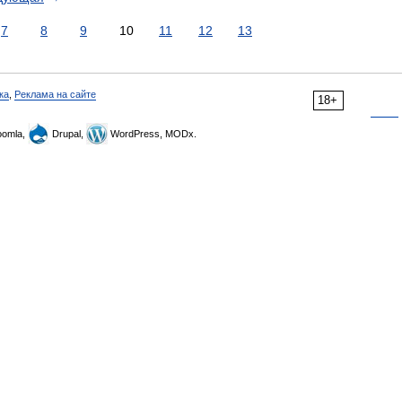
7
8
9
10
11
12
13
ка
,
Реклама на сайте
18+
omla,
Drupal,
WordPress, MODx.