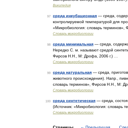
Википедия
среда инкубационная
— среда, содер
97
контролируемой температурой для пров
«Микробиология: словарь терминов», Фи
Словарь микробиологии
среда минимальная
— среда, содержа
98
Нередко С. м. называют средой синтет
Фирсов Н.Н., М: Дрофа, 2006 г.) …
Словарь микробиологии
среда натуральная
— среда, приготов
99
животного происхождения). Напр., пив
словарь терминов», Фирсов Н.Н., М: Др
Словарь микробиологии
среда синтетическая
— среда, состоя
100
(Источник: «Микробиология: словарь те
Словарь микробиологии
Страницы
←
Предыдущая
Сле