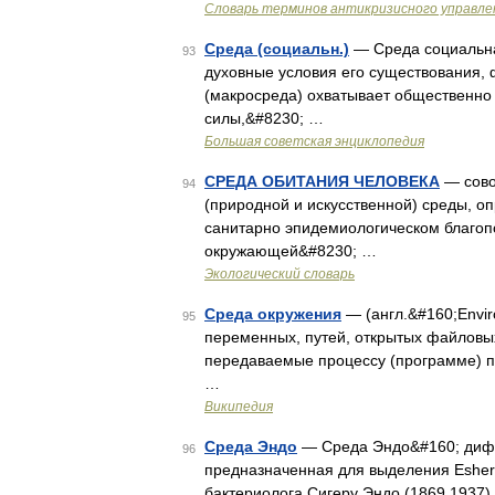
Словарь терминов антикризисного управле
Среда (социальн.)
— Среда социальна
93
духовные условия его существования,
(макросреда) охватывает общественно
силы,&#8230; …
Большая советская энциклопедия
СРЕДА ОБИТАНИЯ ЧЕЛОВЕКА
— сово
94
(природной и искусственной) среды, о
санитарно эпидемиологическом благоп
окружающей&#8230; …
Экологический словарь
Среда окружения
— (англ.&#160;Envir
95
переменных, путей, открытых файловых
передаваемые процессу (программе) п
…
Википедия
Среда Эндо
— Среда Эндо&#160; дифф
96
предназначенная для выделения Esheri
бактериолога Сигеру Эндо (1869 1937