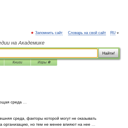
Запомнить сайт
Словарь на свой сайт
RU
едии на Академике
Найти!
Книги
Игры ⚽
ющая среда …
шняя среда, факторы которой могут не оказывать
а организацию, но тем не менее влияют на нее …