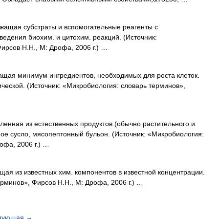
жащая субстраты и вспомогательные реагенты с
едения биохим. и цитохим. реакций. (Источник:
рсов Н.Н., М: Дрофа, 2006 г.) …
щая минимум ингредиентов, необходимых для роста клеток.
ической. (Источник: «Микробиология: словарь терминов»,
ленная из естественных продуктов (обычно растительного и
ное сусло, мясопептонный бульон. (Источник: «Микробиология:
офа, 2006 г.) …
щая из известных хим. компонентов в известной концентрации.
рминов», Фирсов Н.Н., М: Дрофа, 2006 г.) …
дующая
→