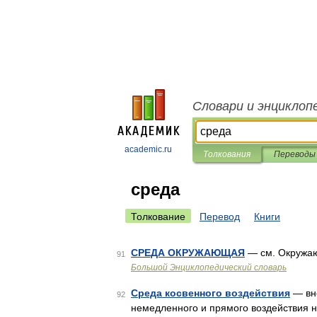
Словари и энциклоп
academic.ru
Толкования
Переводы
среда
Толкование
Перевод
Книги
СРЕДА ОКРУЖАЮЩАЯ
— см. Окружа
91
Большой Энциклопедический словарь
Среда косвенного воздействия
— вне
92
немедленного и прямого воздействия н