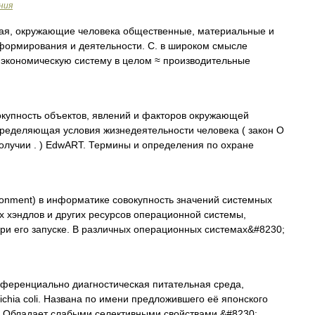
ния
я, окружающие человека общественные, материальные и
 формирования и деятельности. С. в широком смысле
 экономическую систему в целом ≈ производительные
купность объектов, явлений и факторов окружающей
пределяющая условия жизнедеятельности человека ( закон О
олучии . ) EdwART. Термины и определения по охране
onment) в информатике совокупность значений системных
 хэндлов и других ресурсов операционной системы,
ри его запуске. В различных операционных системах&#8230;
еренциально диагностическая питательная среда,
chia coli. Названа по имени предложившего её японского
). Обладает слабыми селективными свойствами,&#8230; …