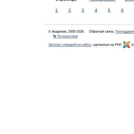
1
2
3
4
5
6
© Академик, 2000-2026
Обратная связь:
Техподдерж
👣 Путешествия
Экспорт словарей на сайты
, сделанные на PHP,
Jo